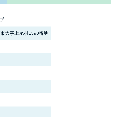
ブ
尾市大字上尾村1398番地