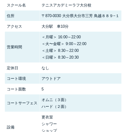
スクール名
テニスアカデミーラフ大分校
住所
〒870-0030 大分県大分市三芳 鳥越８８９−１
アクセス
大分駅 車10分
＜月曜＞ 16:00～22:00
＜火〜金曜＞ 9:00～22:00
営業時間
＜土曜＞ 8:30～22:00
＜日曜＞ 8:30～20:30
定休日
なし
コート環境
アウトドア
コート面数
5
オムニ（３面）
コートサーフェス
ハード（２面）
更衣室
シャワー
設備
ショップ